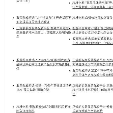
大货币对)
杠杆交易 “高品质休闲空间”
江产业新城：近期会修复丨在
股票配资精选 “太空快递员”！轻舟货运飞
杠杆交易 白银价格首次突破每
船完成多项关键技术验证
正规的实盘股票配资平台 西藏羊卓雍措：
配资平台网站 小区旧改 这根
碧玉般的湖水绕雪山，西藏三大圣湖的绝
丝让居民心慌 绊倒老人怎么办
美
股票配资精选 国泰海通获易
15.96万股 每股作价约16.19港
股票配资精选 2025年9月29日杭州农副产
正规的实盘股票配资平台 2025
品物流中心南庄兜农产品批发市场价格行
柘城县辣椒大市场有限公司价
情
股票配资精选 2025年秋季菏
会在菏泽市万福实验学校顺利
股票配资精选 揭秘：7300年前惨遭虐待的
正规的实盘股票配资平台 康
16岁“零口姑娘”遗骸之谜
楼小强质押345万股并解除质押
份
杠杆交易 美政府资金9月30日将耗尽 再次
正规的实盘股票配资平台 长
陷入停摆危机
乐会打造城市文化名片