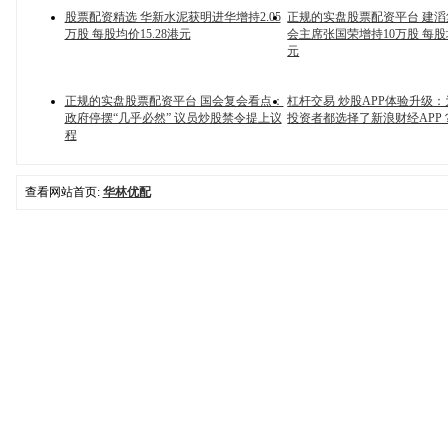
股票配资精选 华新水泥获明进华增持2.05
正规的实盘股票配资平台 建
万股 每股均价15.28港元
会主席张国荣增持10万股 每股均
元
正规的实盘股票配资平台 国会复会看点：
杠杆交易 炒股APP体验升级
政府停摆“几乎必然” 议员炒股禁令提上议
投资者都选择了新浪财经APP
程
查看网站首页:
华林优配