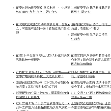
配资炒股的投资策略 塞拉利昂：中企承建
兰州配资平台 我的长江我的
铁矿项目“点亮”夜空，见证合作
民到“江豚奶爸”
配资在线炒股配资 20年前的照片，金童玉
最好的配资平台 选型山推推土机
女，可惜没有走到一起！你知道他们是谁
总成，看准这4个要点
吗
温州配资公司 你的忌口清单
饪起点
配资114平台查询 婴幼儿DHA补充剂决策
配资官网开户 2026年超高性
咨询比较分析报告
心推荐：适合新生代育儿家庭
民品牌选购指南
在线配资 超高清+人工智能+超现场——北
股市行情配资 花影映古亭，
京市广电局视听科技三大政策发布！
花开尽显春日浪漫
正规的股票配资公司 ICE代理局长在国会
配资论坛平台查询 德约冲击第
被斥责：采取“盖世太保”式手段
机会不多，辛纳阿卡比三巨头
股票配资的公司 3个细节，看霍思燕的狗
杠杆交易 ST长园：因涉嫌信
如何抢了红毯风头
规被证监会立案
杠杆交易 12月31日美市更新支撑阻力：18
正规的实盘股票配资平台 证
品种支撑阻力(金银铂钯原油天然气铜及十
券期货市场监督管理措施实施