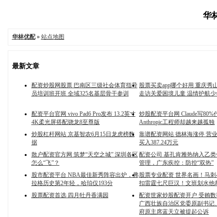
华林
华林优配
»
站点地图
最新文章
配资炒股网股票 巴南区三级社会体育指导
股票买卖app哪个好用 重庆秀
员培训班开班 全域325名基层骨干参训
走访关爱困境儿童 温情护航少
配资平台官网 vivo Pad6 Pro发布 13.2英寸
炒股配资平台网 Claude写80
4K柔光屏搭配骁龙8至尊版
Anthropic工程师却越来越孤独
炒股杠杆网站 京基智农6月15日龙虎榜数
靠谱配资网站 德林海涨停 营
据
买入387.24万元
散户配资官方网 筑梦“天空之城” 深圳各区
配资公司 基孔肯雅热纳入乙
怎么“飞”？
管理，广东疾控：防控“双热”
股市配资平台 NBA最佳新秀阵容出炉，弗
股票专业配资 世界名画！马
拉格历史第2年轻，哈珀仅193分
扣雷霆七尺巨汉！文班划水他
股票配资首选 四月牡丹香满园
配资世家炒股配资开户 受贿
广西壮族自治区党委原副书记
府原主席蓝天立被提起公诉