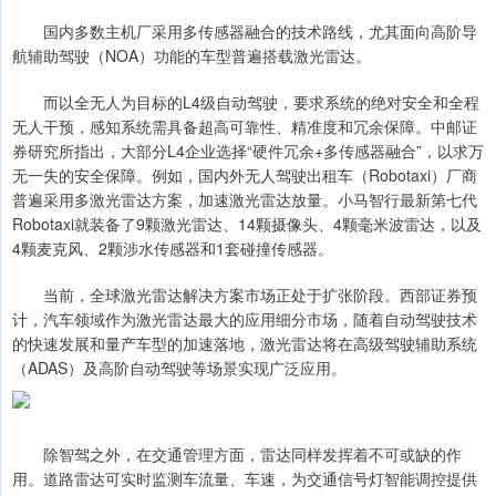
国内多数主机厂采用多传感器融合的技术路线，尤其面向高阶导
航辅助驾驶（NOA）功能的车型普遍搭载激光雷达。
而以全无人为目标的L4级自动驾驶，要求系统的绝对安全和全程
无人干预，感知系统需具备超高可靠性、精准度和冗余保障。中邮证
券研究所指出，大部分L4企业选择“硬件冗余+多传感器融合”，以求万
无一失的安全保障。例如，国内外无人驾驶出租车（Robotaxi）厂商
普遍采用多激光雷达方案，加速激光雷达放量。小马智行最新第七代
Robotaxi就装备了9颗激光雷达、14颗摄像头、4颗毫米波雷达，以及
4颗麦克风、2颗涉水传感器和1套碰撞传感器。
当前，全球激光雷达解决方案市场正处于扩张阶段。西部证券预
计，汽车领域作为激光雷达最大的应用细分市场，随着自动驾驶技术
的快速发展和量产车型的加速落地，激光雷达将在高级驾驶辅助系统
（ADAS）及高阶自动驾驶等场景实现广泛应用。
除智驾之外，在交通管理方面，雷达同样发挥着不可或缺的作
用。道路雷达可实时监测车流量、车速，为交通信号灯智能调控提供