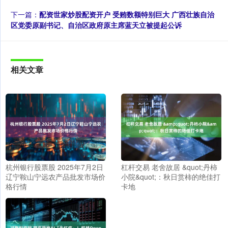
下一篇：
配资世家炒股配资开户 受贿数额特别巨大 广西壮族自治
区党委原副书记、自治区政府原主席蓝天立被提起公诉
相关文章
杭州银行股票股 2025年7月2日
杠杆交易 老舍故居 &quot;丹柿
辽宁鞍山宁远农产品批发市场价
小院&quot;：秋日赏柿的绝佳打
格行情
卡地