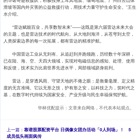
的华诺奇迹救援队，积极投身土耳其地震、缅甸地震、广州白云山体
滑坡等国内外灾害的公益救援行动，用技术力量守护生命安全。”王生
水介绍。
“雷达赋能百业，共享数智未来”——这既是第六届雷达未来大会
的主题，也是雷达技术的时代航向。从大地到海洋，从苍穹到太空，
人类探索边界的每一次拓展，都有雷达的精准护航。
中国雷达工业从无到有、从追赶到并跑领跑，历经数十年深耕，
已在陆、海、空、天四大领域，实现对电磁信息的感知、处理、使用
和反馈，技术实力比肩世界先进水平，局部领域跻身前列。
雷达，是穿透风雨、守望天地的不倦之眼；是衡量毫厘、定义精
度的无言准绳。它以无形之技，护有形之安，以科技之力，筑时代之
基，在数字时代持续为国家安全、产业升级与民生幸福保驾护航。
华林优配提示：文章来自网络，不代表本站观点。
上一篇：
靠谱股票配资平台 日偶像女团办活动「0人到场」！ 5
成员低头画面疯传