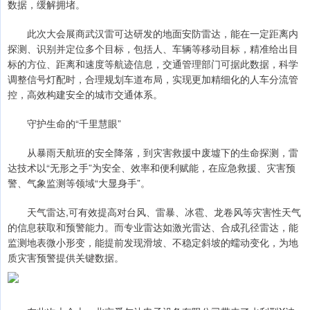
数据，缓解拥堵。
此次大会展商武汉雷可达研发的地面安防雷达，能在一定距离内
探测、识别并定位多个目标，包括人、车辆等移动目标，精准给出目
标的方位、距离和速度等航迹信息，交通管理部门可据此数据，科学
调整信号灯配时，合理规划车道布局，实现更加精细化的人车分流管
控，高效构建安全的城市交通体系。
守护生命的“千里慧眼”
从暴雨天航班的安全降落，到灾害救援中废墟下的生命探测，雷
达技术以“无形之手”为安全、效率和便利赋能，在应急救援、灾害预
警、气象监测等领域“大显身手”。
天气雷达,可有效提高对台风、雷暴、冰雹、龙卷风等灾害性天气
的信息获取和预警能力。而专业雷达如激光雷达、合成孔径雷达，能
监测地表微小形变，能提前发现滑坡、不稳定斜坡的蠕动变化，为地
质灾害预警提供关键数据。