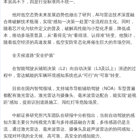
本居高不下，四是行业标准尚不统一。
他对低空态势未来发展趋势也做出了研判，AI与雷达技术深度融
合将破解技术瓶颈，实现“感知一决策一处置\"全流程自主化。同时，
随着芯片化与软件定义的普及，破解高性能与小型化矛盾，降低成
本，推动多场景普及，从“看得见”向“看得清、认得准”转变。他预计，
随着低空经济的高速发展，低空安防常态化将催生巨大的市场空间。
全天候道路“安全护盾”
在智能驾驶从辅助决策（L2）向自动决策（L3及以上）演进的过
程中，雷达赋能的车辆环境感知系统也从“可行”向“可靠”转变。
目前在国内智驾领域，支持城市导航辅助驾驶（NOA）车型普遍
都配有激光雷达。激光雷达与摄像头、毫米波雷达配合，能实现“超视
距”感知，提前识别道路施工、闯红灯等危险场景。
中邮证券研究所汽车团队在研报中分析指出，当前自动驾驶的感
知方案主要分为纯视觉方案与多传感器融合方案，多传感器仍是主
流，通过激光雷达、毫米波雷达、摄像头及超声波雷达的协同感知，
实现对环境的全天候、高可靠、高安全的感知能力。