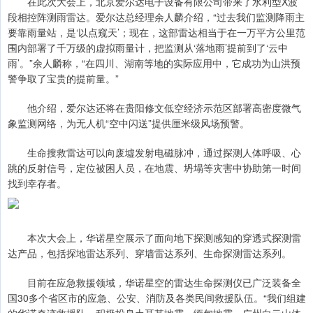
在此次大会上，北京爱尔达电子设备有限公司带来了水利型X波
段相控阵测雨雷达。爱尔达总经理余人麟介绍，“过去我们监测降雨主
要靠雨量站，是‘以点窥天’；现在，这部雷达相当于在一万平方公里范
围内部署了千万级的虚拟雨量计，把监测从‘落地雨’提前到了‘云中
雨’。”余人麟称，“在四川、湖南等地的实际应用中，它成功为山洪预
警争取了宝贵的提前量。”
他介绍，爱尔达还将在贵阳修文低空经济示范区部署高密度微气
象监测网络，为无人机“空中闪送”提供厘米级风场预警。
生命搜救雷达可以向废墟发射电磁脉冲，通过探测人体呼吸、心
跳的反射信号，定位被困人员，在地震、坍塌等灾害中协助第一时间
找到幸存者。
本次大会上，华诺星空展示了面向地下探测感知的穿透式探测雷
达产品，包括探地雷达系列、穿墙雷达系列、生命探测雷达系列。
目前在应急救援领域，华诺星空的雷达生命探测仪已广泛装备全
国30多个省区市的应急、公安、消防及各类民间救援队伍。“我们组建