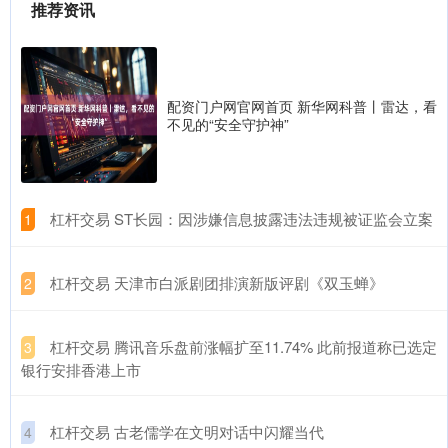
推荐资讯
配资门户网官网首页 新华网科普丨雷达，看
不见的“安全守护神”
​杠杆交易 ST长园：因涉嫌信息披露违法违规被证监会立案
1
​杠杆交易 天津市白派剧团排演新版评剧《双玉蝉》
2
​杠杆交易 腾讯音乐盘前涨幅扩至11.74% 此前报道称已选定
3
银行安排香港上市
​杠杆交易 古老儒学在文明对话中闪耀当代
4