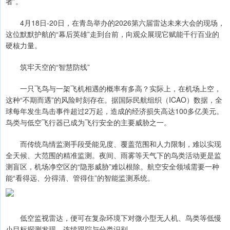
者”。
4月18日-20日，在青岛举办的2026第六届雷达未来大会的现场，
这位默默护航的“幕后英雄”走到台前，向观众展现它赋能千行百业的
硬核力量。
筑牢天空的“智慧防线”
一只飞鸟与一架飞机相遇的概率有多高？实际上，在机场上空，
这种“不期而遇”的风险时刻存在。据国际民航组织（ICAO）数据，全
球每年发生鸟击事件超过2万起，造成的经济损失高达100多亿美元。
鸟类与低空飞行器已成为飞行安全的主要威胁之一。
而传统鸟情监测手段受能见度、覆盖范围和人力限制，难以实现
全天候、大范围的精准监测。夜间、雨雾等天气下的鸟类活动更是监
测盲区，机场净空区的“隐形威胁”难以根除。航空安全领域需要一种
能“看得远、分得清、管得住”的智能监测系统。
低空监视雷达，便可在复杂环境下对微小型无人机、鸟类等低慢
小目标探测发现、连续跟踪与分类识别。